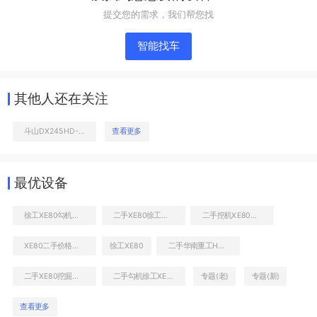
提交您的需求，我们帮您找
智能找车
其他人还在关注
斗山DX245HD-10国四挖掘机
查看更多
液压泵舱室正面整体
最优设备
徐工XE80勾机多少钱一台
二手XE80徐工挖机的价格
二手挖机XE80到底多少钱
XE80二手价格查询
徐工XE80
二手华南重工HNE80W挖掘机
二手XE80挖掘机的价格
二手勾机徐工XE80最近报价
专题(老)
专题(新)
查看更多