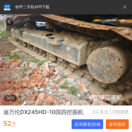
铁甲二手机APP下载
请输入手机号
提
交
即
表
示
您
同
铁甲龙总部
4000099032
认证经纪人
意
《隐
私
政
3/13
策》
迪万伦DX245HD-10国四挖掘机
3人关注 | 135浏览
52
万
咨询新机价格
咨询底价