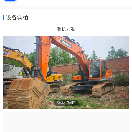
设备实拍
整机外观
整机左前45°