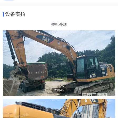
设备实拍
整机外观
左前45