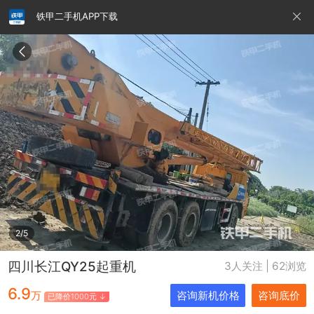
铁甲二手机APP下载
请输入手机号
提
交
即
表
示
您
同
铁甲龙总部
4000099032
认证经纪人
意
《隐
私
政
2/5
策》
四川长江QY25起重机
3人关注 | 62浏览
6.9
万
咨询新机价格
咨询底价
已降价1000元 ↓