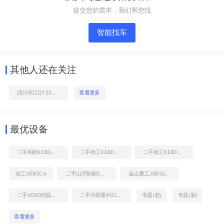
提交您的需求，我们帮您找
智能找车
其他人还在关注
四川长江QY25起重机
查看更多
整机右侧
最优设备
二手钩机XE80报价
二手徐工XE80挖土机价格列表
二手徐工XE80钩机多少钱转让
徐工XE85CA
二手山河智能SWE85挖掘机
金山重工JSB5500
二手XE80挖掘机多少钱转让
二手中联重科ZLJ5301THB125-40泵车
专题(老)
专题(新)
查看更多