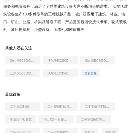
服务和融资服务，满足了全世界建筑设备客户不断增长的需求。 沃尔沃建
筑设备生产100多种型号的工程机械产品，被广泛应用于建筑、林业、港
口、矿山、公路、桥梁及隧道工程，产品范围包括铰接式卡车、轮式装载
机、液压挖掘机、小型设备、压路机和摊铺机等。
其他人还在关注
沃尔沃EC350D挖掘机
沃尔沃EC350D挖掘机
沃尔沃EC350D挖掘机
沃尔沃EC350D挖掘机
沃尔沃EC350D挖掘机
查看更多
最优设备
二手柳工B160双缸推土机
二手挖掘机8c那里有
二手罗倍拓BT01161高空作业机械
斗山88一9c参数
斗山120一9c挖掘机
二手罗倍拓BT01816高空作业机械
二手三一重工SY5123THB9014III泵车
二手罗倍拓BT01180高空作业机械
专题(老)
专题(新)