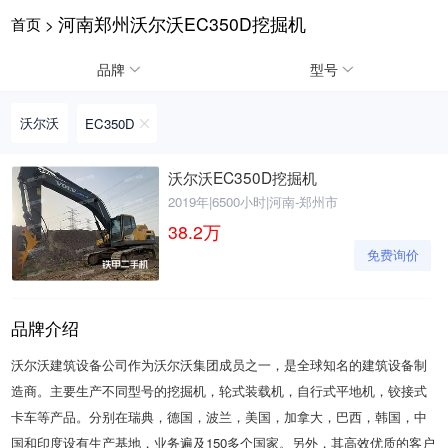
河南郑州沃尔沃EC350D挖掘机
首页
>
请输入手机号
品牌
型号
沃尔沃
EC350D
提
获
请输入手机号
沃尔沃EC350D挖掘机
交
取
2019年
|
6500小时
|
河南-郑州市
即
验
表
证
38.2
万
示
码
免费询价
您
同
意
《隐
品牌介绍
私
政
沃尔沃建筑设备公司作为沃尔沃集团成员之一，是全球知名的建筑设备制
策》
造商。主要生产不同型号的挖掘机，轮式装载机，自行式平地机，铰接式
卡车等产品。分别在瑞典，德国，波兰，美国，加拿大，巴西，韩国，中
国和印度设有生产基地，业务遍及150多个国家。另外，其高效优质的客户