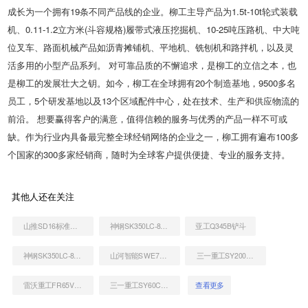
成长为一个拥有19条不同产品线的企业。柳工主导产品为1.5t-10t轮式装载
机、0.11-1.2立方米(斗容规格)履带式液压挖掘机、10-25吨压路机、中大吨
位叉车、路面机械产品如沥青摊铺机、平地机、铣刨机和路拌机，以及灵
活多用的小型产品系列。 对可靠品质的不懈追求，是柳工的立信之本，也
是柳工的发展壮大之钥。如今，柳工在全球拥有20个制造基地，9500多名
员工，5个研发基地以及13个区域配件中心，处在技术、生产和供应物流的
前沿。 想要赢得客户的满意，值得信赖的服务与优秀的产品一样不可或
缺。作为行业内具备最完整全球经销网络的企业之一，柳工拥有遍布100多
个国家的300多家经销商，随时为全球客户提供便捷、专业的服务支持。
其他人还在关注
山推SD16标准型推土机
神钢SK350LC-8挖掘机
亚工Q345B铲斗
神钢SK350LC-8挖掘机
山河智能SWE70E挖掘机
三一重工SY200C挖掘机
雷沃重工FR65V8挖掘机
三一重工SY60C挖掘机
查看更多