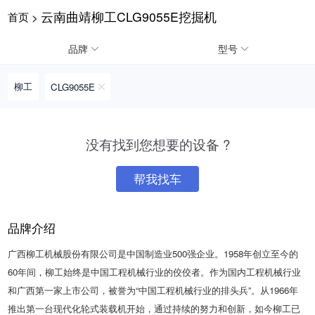
云南曲靖柳工CLG9055E挖掘机
首页
>
请输入手机号
品牌
型号
柳工
CLG9055E
提
获
请输入手机号
交
取
没有找到您想要的设备 ?
即
验
表
证
示
码
帮我找车
您
同
意
品牌介绍
《隐
私
广西柳工机械股份有限公司是中国制造业500强企业。1958年创立至今的
政
策》
60年间，柳工始终是中国工程机械行业的佼佼者。作为国内工程机械行业
和广西第一家上市公司，被誉为“中国工程机械行业的排头兵”。从1966年
推出第一台现代化轮式装载机开始，通过持续的努力和创新，如今柳工已