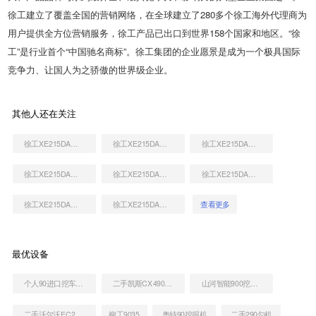
徐工建立了覆盖全国的营销网络，在全球建立了280多个徐工海外代理商为
用户提供全方位营销服务，徐工产品已出口到世界158个国家和地区。“徐
工”是行业首个“中国驰名商标”。徐工集团的企业愿景是成为一个极具国际
竞争力、让国人为之骄傲的世界级企业。
其他人还在关注
徐工XE215DA挖掘机
徐工XE215DA挖掘机
徐工XE215DA挖掘机
徐工XE215DA挖掘机
徐工XE215DA挖掘机
徐工XE215DA挖掘机
徐工XE215DA挖掘机
徐工XE215DA挖掘机
查看更多
最优设备
个人90进口挖车出售
二手凯斯CX490C挖掘机
山河智能900挖掘机
二手沃尔沃EC290BLC价格查询
柳工9035
奥特90挖掘机
二手290勾机