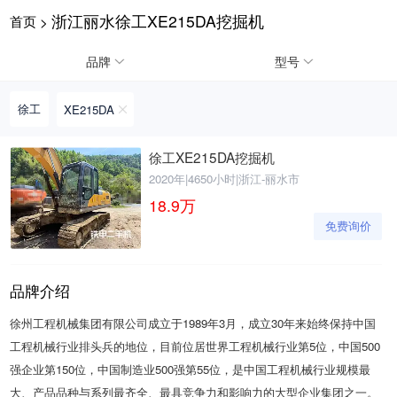
浙江丽水徐工XE215DA挖掘机
首页
>
请输入手机号
品牌
型号
徐工
XE215DA
提
获
请输入手机号
徐工XE215DA挖掘机
交
取
2020年
|
4650小时
|
浙江-丽水市
即
验
表
证
18.9
万
示
码
免费询价
您
同
意
《隐
品牌介绍
私
政
徐州工程机械集团有限公司成立于1989年3月，成立30年来始终保持中国
策》
工程机械行业排头兵的地位，目前位居世界工程机械行业第5位，中国500
强企业第150位，中国制造业500强第55位，是中国工程机械行业规模最
大、产品品种与系列最齐全、最具竞争力和影响力的大型企业集团之一。