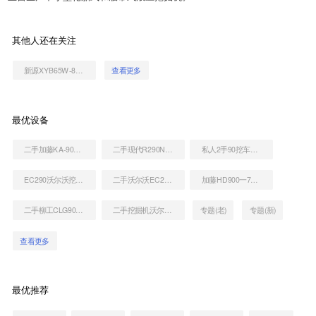
其他人还在关注
新源XYB65W-8挖掘机
查看更多
最优设备
二手加藤KA-900起重机
二手现代R290NLC-7A挖掘机
私人2手90挖车出售价格
EC290沃尔沃挖土机价格多少
二手沃尔沃EC290BLC挖掘机价格多少
加藤HD900一7勾机
二手柳工CLG907挖掘机
二手挖掘机沃尔沃EC290最近报价
专题(老)
专题(新)
查看更多
最优推荐