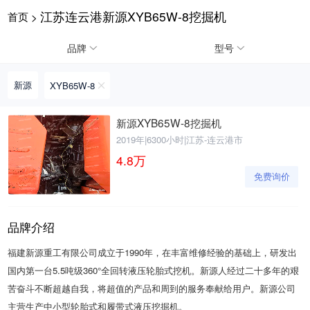
江苏连云港新源XYB65W-8挖掘机
首页
>
请输入手机号
品牌
型号
新源
XYB65W-8
提
获
请输入手机号
新源XYB65W-8挖掘机
交
取
2019年
|
6300小时
|
江苏-连云港市
即
验
表
证
4.8
万
示
码
免费询价
您
同
意
《隐
品牌介绍
私
政
福建新源重工有限公司成立于1990年，在丰富维修经验的基础上，研发出
策》
国内第一台5.5吨级360°全回转液压轮胎式挖机。新源人经过二十多年的艰
苦奋斗不断超越自我，将超值的产品和周到的服务奉献给用户。新源公司
主营生产中小型轮胎式和履带式液压挖掘机。