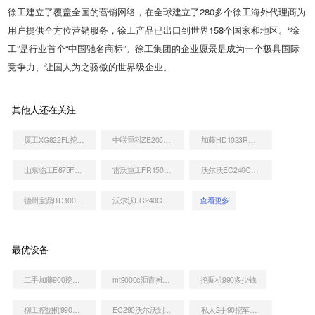
徐工建立了覆盖全国的营销网络，在全球建立了280多个徐工海外代理商为
用户提供全方位营销服务，徐工产品已出口到世界158个国家和地区。“徐
工”是行业首个“中国驰名商标”。徐工集团的企业愿景是成为一个极具国际
竞争力、让国人为之骄傲的世界级企业。
其他人还在关注
厦工XG822FL挖掘机
中联重科ZE205E挖掘机
加藤HD1023R挖掘机
山东临工E675F挖掘机
雷沃重工FR150挖掘机
沃尔沃EC240CL清道夫挖掘机
德州宝鼎BD100W-8D抓木机
沃尔沃EC240CL清道夫挖掘机
查看更多
最优设备
二手加藤900挖掘机
mt9000c沥青摊铺机
挖掘机990多少钱
柳工挖掘机990的价位
EC290沃尔沃到底多少钱
私人2手90挖车出售