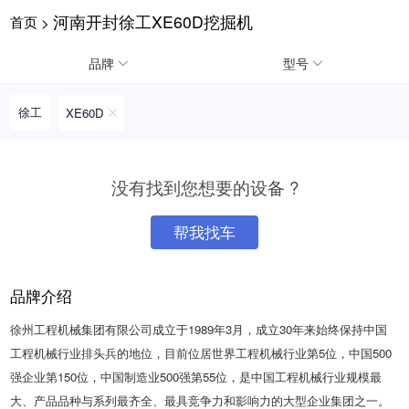
河南开封徐工XE60D挖掘机
首页
>
请输入手机号
品牌
型号
徐工
XE60D
提
获
请输入手机号
交
取
没有找到您想要的设备 ?
即
验
表
证
示
码
帮我找车
您
同
意
品牌介绍
《隐
私
徐州工程机械集团有限公司成立于1989年3月，成立30年来始终保持中国
政
策》
工程机械行业排头兵的地位，目前位居世界工程机械行业第5位，中国500
强企业第150位，中国制造业500强第55位，是中国工程机械行业规模最
大、产品品种与系列最齐全、最具竞争力和影响力的大型企业集团之一。