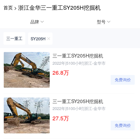
浙江金华三一重工SY205H挖掘机
首页
>
请输入手机号
品牌
型号
三一重工
SY205H
提
获
请输入手机号
三一重工SY205H挖掘机
交
取
2022年
|
5100小时
|
浙江-金华市
即
验
表
证
26.8
万
示
码
免费询价
您
同
意
《隐
三一重工SY205H挖掘机
私
2022年
|
5100小时
|
浙江-金华市
政
27.5
万
策》
免费询价