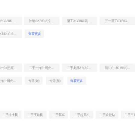
沃尔沃EC350D挖掘机
神钢SK250-8挖掘机
厦工XG956II装载机
三一重工SY60C挖掘机
斗山DX150LC-9C挖掘机
查看更多
三一75一9c挖掘机转让
二手一拖中州虎828C非公路自卸车
二手奥邦AB-608L挖掘机
新斗山150 9c试用报告
二手一拖中州虎828C非公路自卸车
专题(老)
专题(新)
查看更多
二手推土机
二手压路机
二手泵车
二手起重机
二手旋挖钻
二手平