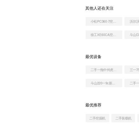
其他人还在关注
小松PC360-7挖掘机
徐工XE60CA挖掘机
最优设备
二手一拖中州虎828C非公路自卸车
斗山220一9c新车图片
最优推荐
二手挖掘机
二手装载机