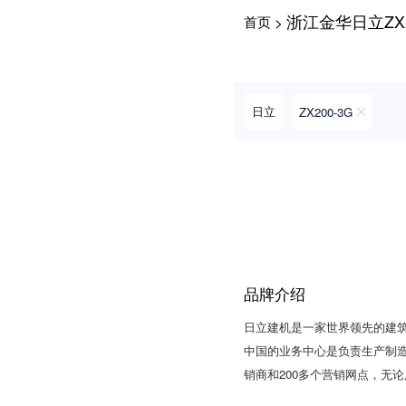
浙江金华日立ZX2
首页
>
请输入手机号
日立
ZX200-3G
提
获
请输入手机号
交
取
即
验
表
证
示
码
您
同
意
品牌介绍
《隐
私
日立建机是一家世界领先的建
政
策》
中国的业务中心是负责生产制造
销商和200多个营销网点，无