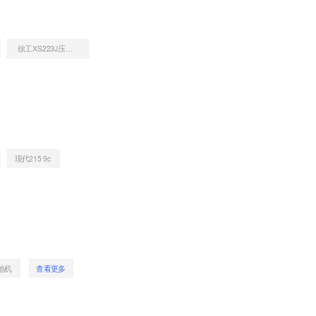
徐工XS223J压路机
现代215 9c
地机
查看更多