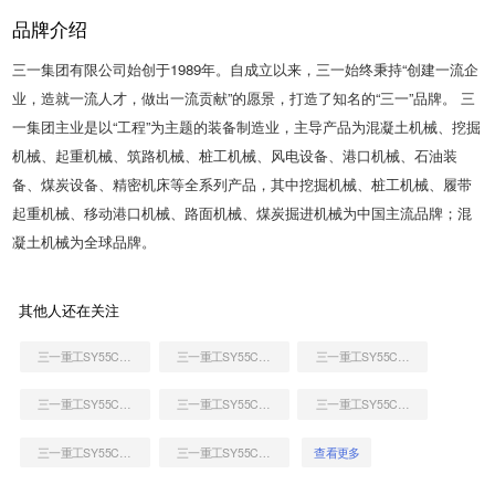
品牌介绍
三一集团有限公司始创于1989年。自成立以来，三一始终秉持“创建一流企
业，造就一流人才，做出一流贡献”的愿景，打造了知名的“三一”品牌。 三
一集团主业是以“工程”为主题的装备制造业，主导产品为混凝土机械、挖掘
机械、起重机械、筑路机械、桩工机械、风电设备、港口机械、石油装
备、煤炭设备、精密机床等全系列产品，其中挖掘机械、桩工机械、履带
起重机械、移动港口机械、路面机械、煤炭掘进机械为中国主流品牌；混
凝土机械为全球品牌。
其他人还在关注
三一重工SY55C挖掘机
三一重工SY55C挖掘机
三一重工SY55C挖掘机
三一重工SY55C挖掘机
三一重工SY55C挖掘机
三一重工SY55C挖掘机
三一重工SY55C挖掘机
三一重工SY55C挖掘机
查看更多