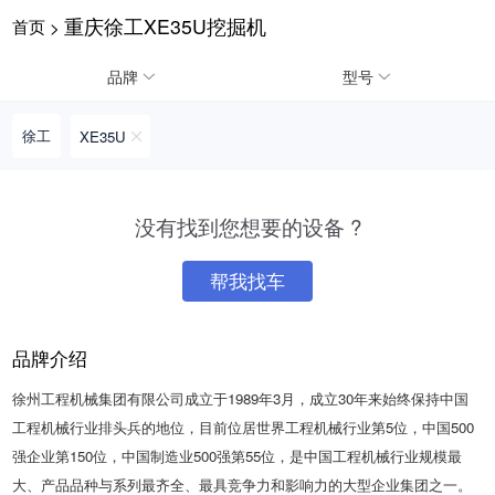
重庆徐工XE35U挖掘机
首页
>
请输入手机号
品牌
型号
徐工
XE35U
提
获
请输入手机号
交
取
没有找到您想要的设备 ?
即
验
表
证
示
码
帮我找车
您
同
意
品牌介绍
《隐
私
徐州工程机械集团有限公司成立于1989年3月，成立30年来始终保持中国
政
策》
工程机械行业排头兵的地位，目前位居世界工程机械行业第5位，中国500
强企业第150位，中国制造业500强第55位，是中国工程机械行业规模最
大、产品品种与系列最齐全、最具竞争力和影响力的大型企业集团之一。