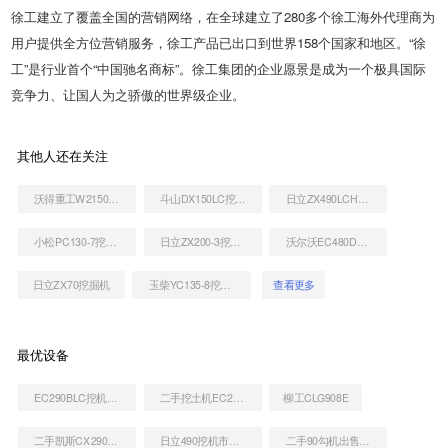
徐工建立了覆盖全国的营销网络，在全球建立了280多个徐工海外代理商为
用户提供全方位营销服务，徐工产品已出口到世界158个国家和地区。“徐
工”是行业首个“中国驰名商标”。徐工集团的企业愿景是成为一个极具国际
竞争力、让国人为之骄傲的世界级企业。
其他人还在关注
沃得重工W2150-8挖掘机
斗山DX150LC挖掘机
日立ZX490LCH打桩机
小松PC130-7挖掘机
日立ZX200-3挖掘机
沃尔沃EC480D挖掘机
日立ZX70挖掘机
玉柴YC135-8挖掘机
查看更多
最优设备
EC290BLC挖机价格列表
二手挖土机EC290价格
柳工CLG908E
二手凯斯CX290B挖掘机
日立490挖机市场价
二手90勾机出售价格