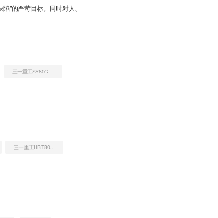
缺陷”的严苛目标。同时对人、
三一重工SY60C挖掘机
三一重工HBT8018C-5