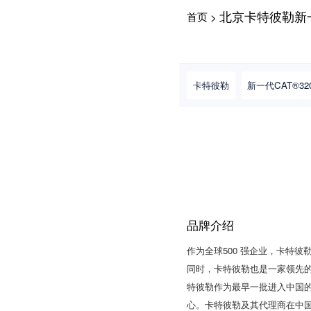
北京卡特彼勒新一代
首页
>
请输入手机号
卡特彼勒
新一代CAT®32
提
获
请输入手机号
交
取
即
验
表
证
示
码
您
同
意
品牌介绍
《隐
私
作为全球500 强企业，卡特
政
策》
同时，卡特彼勒也是一家领先
特彼勒作为最早一批进入中国的
心。卡特彼勒及其代理商在中国