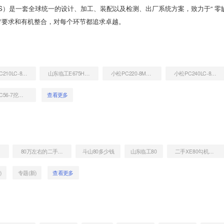
S）是一套全球统一的设计、加工、装配以及检测、出厂系统方案，致力于“ 零
苛要求和有机整合，对每个环节都追求卓越。
小松PC210LC-8M0挖掘机
山东临工E675H国四挖掘机
小松PC220-8M0挖掘机
小松PC240LC-8M0挖掘机
小松PC56-7挖掘机
查看更多
80万左右的二手挖掘机
斗山80多少钱
山东临工80
二手XE80勾机价格多少
)
专题(新)
查看更多