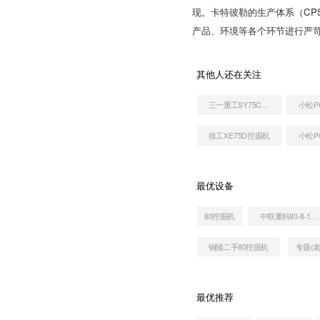
现。卡特彼勒的生产体系（CP
产品、环境等各个环节进行严
其他人还在关注
三一重工SY75C挖掘机
徐工XE75D挖掘机
最优设备
80挖掘机
中联重科80-8-112拖泵
铜陵二手80挖掘机
专题(老
最优推荐